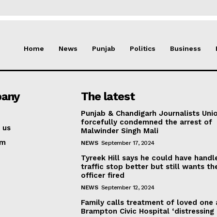
Home
News
Punjab
Politics
Business
any
The latest
Punjab & Chandigarh Journalists Uni
forcefully condemned the arrest of
 us
Malwinder Singh Mali
am
NEWS
September 17, 2024
Tyreek Hill says he could have handl
traffic stop better but still wants th
officer fired
NEWS
September 12, 2024
Family calls treatment of loved one 
Brampton Civic Hospital ‘distressing