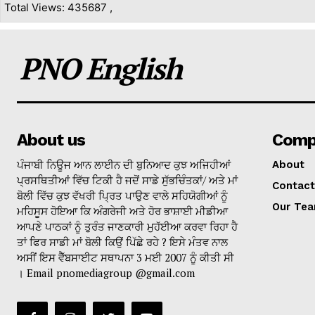
Total Views: 435687 ,
PNO English
About us
Comp
ਪੰਜਾਬੀ ਨਿਊਜ ਆਨ ਲਾਈਨ ਦੀ ਬੁਨਿਆਦ ਕੁਝ ਅਜਿਹੀਆਂ
About
ਪ੍ਰਸਥਿਤੀਆਂ ਵਿੱਚ ਟਿਕੀ ਹੈ ਜਦੋਂ ਸਾਡੇ ਸੁੱਭਚਿੰਤਕਾਂ/ ਅਤੇ ਮਾਂ
Contact
ਬੋਲੀ ਵਿੱਚ ਕੁਝ ਵੱਖਰੀ ਪ੍ਰਿਤ ਪਾਉਣ ਵਾਲੇ ਸਹਿਯੋਗੀਆਂ ਨੂੰ
Our Te
ਮਹਿਸੂਸ ਹੋਇਆ ਕਿ ਅੰਗਰੇਜੀ ਅਤੇ ਹੋਰ ਭਾਸ਼ਾਈ ਮੀਡੀਆ
ਆਪਣੇ ਪਾਠਕਾਂ ਨੂੰ ਤੁਰੰਤ ਜਾਣਕਾਰੀ ਮੁਹੱਈਆ ਕਰਵਾ ਰਿਹਾ ਹੈ
ਤਾਂ ਫਿਰ ਸਾਡੀ ਮਾਂ ਬੋਲੀ ਕਿਉਂ ਪਿੱਛੇ ਰਹੇ ? ਇਸੇ ਮੰਤਵ ਨਾਲ
ਅਸੀਂ ਇਸ ਵੈੱਬਸਾਈਟ ਸਥਾਪਨਾ 3 ਮਈ 2007 ਨੂੰ ਕੀਤੀ ਸੀ
। Email pnomediagroup @gmail.com