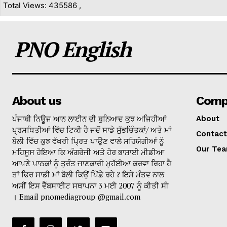
Total Views: 435586 ,
PNO English
About us
Comp
ਪੰਜਾਬੀ ਨਿਊਜ ਆਨ ਲਾਈਨ ਦੀ ਬੁਨਿਆਦ ਕੁਝ ਅਜਿਹੀਆਂ
About
ਪ੍ਰਸਥਿਤੀਆਂ ਵਿੱਚ ਟਿਕੀ ਹੈ ਜਦੋਂ ਸਾਡੇ ਸੁੱਭਚਿੰਤਕਾਂ/ ਅਤੇ ਮਾਂ
Contact
ਬੋਲੀ ਵਿੱਚ ਕੁਝ ਵੱਖਰੀ ਪ੍ਰਿਤ ਪਾਉਣ ਵਾਲੇ ਸਹਿਯੋਗੀਆਂ ਨੂੰ
Our Te
ਮਹਿਸੂਸ ਹੋਇਆ ਕਿ ਅੰਗਰੇਜੀ ਅਤੇ ਹੋਰ ਭਾਸ਼ਾਈ ਮੀਡੀਆ
ਆਪਣੇ ਪਾਠਕਾਂ ਨੂੰ ਤੁਰੰਤ ਜਾਣਕਾਰੀ ਮੁਹੱਈਆ ਕਰਵਾ ਰਿਹਾ ਹੈ
ਤਾਂ ਫਿਰ ਸਾਡੀ ਮਾਂ ਬੋਲੀ ਕਿਉਂ ਪਿੱਛੇ ਰਹੇ ? ਇਸੇ ਮੰਤਵ ਨਾਲ
ਅਸੀਂ ਇਸ ਵੈੱਬਸਾਈਟ ਸਥਾਪਨਾ 3 ਮਈ 2007 ਨੂੰ ਕੀਤੀ ਸੀ
। Email pnomediagroup @gmail.com