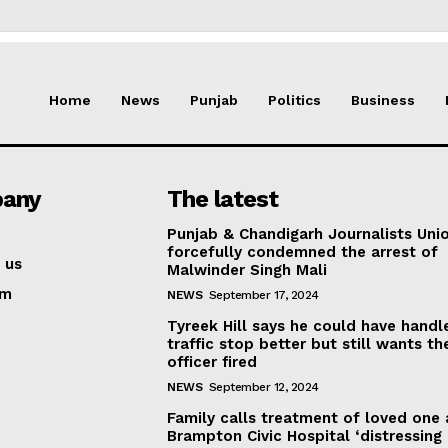
Home
News
Punjab
Politics
Business
any
The latest
Punjab & Chandigarh Journalists Uni
forcefully condemned the arrest of
 us
Malwinder Singh Mali
am
NEWS
September 17, 2024
Tyreek Hill says he could have handl
traffic stop better but still wants th
officer fired
NEWS
September 12, 2024
Family calls treatment of loved one 
Brampton Civic Hospital ‘distressing