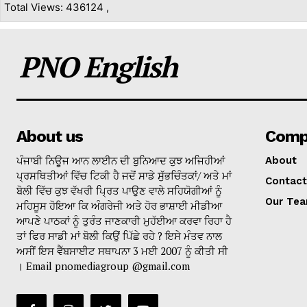
Total Views: 436124 ,
PNO English
About us
Comp
ਪੰਜਾਬੀ ਨਿਊਜ ਆਨ ਲਾਈਨ ਦੀ ਬੁਨਿਆਦ ਕੁਝ ਅਜਿਹੀਆਂ
About
ਪ੍ਰਸਥਿਤੀਆਂ ਵਿੱਚ ਟਿਕੀ ਹੈ ਜਦੋਂ ਸਾਡੇ ਸੁੱਭਚਿੰਤਕਾਂ/ ਅਤੇ ਮਾਂ
Contact
ਬੋਲੀ ਵਿੱਚ ਕੁਝ ਵੱਖਰੀ ਪ੍ਰਿਤ ਪਾਉਣ ਵਾਲੇ ਸਹਿਯੋਗੀਆਂ ਨੂੰ
Our Te
ਮਹਿਸੂਸ ਹੋਇਆ ਕਿ ਅੰਗਰੇਜੀ ਅਤੇ ਹੋਰ ਭਾਸ਼ਾਈ ਮੀਡੀਆ
ਆਪਣੇ ਪਾਠਕਾਂ ਨੂੰ ਤੁਰੰਤ ਜਾਣਕਾਰੀ ਮੁਹੱਈਆ ਕਰਵਾ ਰਿਹਾ ਹੈ
ਤਾਂ ਫਿਰ ਸਾਡੀ ਮਾਂ ਬੋਲੀ ਕਿਉਂ ਪਿੱਛੇ ਰਹੇ ? ਇਸੇ ਮੰਤਵ ਨਾਲ
ਅਸੀਂ ਇਸ ਵੈੱਬਸਾਈਟ ਸਥਾਪਨਾ 3 ਮਈ 2007 ਨੂੰ ਕੀਤੀ ਸੀ
। Email pnomediagroup @gmail.com