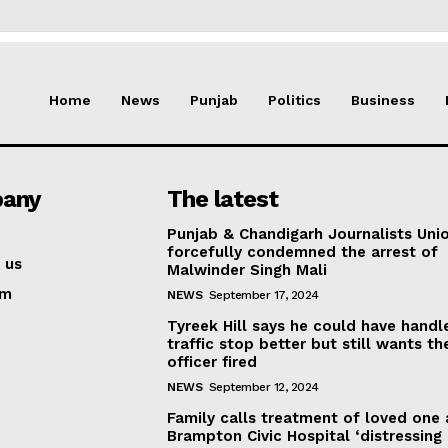
Home
News
Punjab
Politics
Business
any
The latest
Punjab & Chandigarh Journalists Uni
forcefully condemned the arrest of
 us
Malwinder Singh Mali
am
NEWS
September 17, 2024
Tyreek Hill says he could have handl
traffic stop better but still wants th
officer fired
NEWS
September 12, 2024
Family calls treatment of loved one 
Brampton Civic Hospital ‘distressing