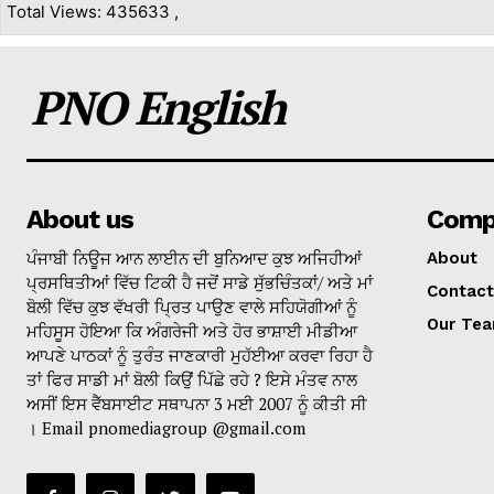
Total Views: 435633 ,
PNO English
About us
Comp
ਪੰਜਾਬੀ ਨਿਊਜ ਆਨ ਲਾਈਨ ਦੀ ਬੁਨਿਆਦ ਕੁਝ ਅਜਿਹੀਆਂ
About
ਪ੍ਰਸਥਿਤੀਆਂ ਵਿੱਚ ਟਿਕੀ ਹੈ ਜਦੋਂ ਸਾਡੇ ਸੁੱਭਚਿੰਤਕਾਂ/ ਅਤੇ ਮਾਂ
Contact
ਬੋਲੀ ਵਿੱਚ ਕੁਝ ਵੱਖਰੀ ਪ੍ਰਿਤ ਪਾਉਣ ਵਾਲੇ ਸਹਿਯੋਗੀਆਂ ਨੂੰ
Our Te
ਮਹਿਸੂਸ ਹੋਇਆ ਕਿ ਅੰਗਰੇਜੀ ਅਤੇ ਹੋਰ ਭਾਸ਼ਾਈ ਮੀਡੀਆ
ਆਪਣੇ ਪਾਠਕਾਂ ਨੂੰ ਤੁਰੰਤ ਜਾਣਕਾਰੀ ਮੁਹੱਈਆ ਕਰਵਾ ਰਿਹਾ ਹੈ
ਤਾਂ ਫਿਰ ਸਾਡੀ ਮਾਂ ਬੋਲੀ ਕਿਉਂ ਪਿੱਛੇ ਰਹੇ ? ਇਸੇ ਮੰਤਵ ਨਾਲ
ਅਸੀਂ ਇਸ ਵੈੱਬਸਾਈਟ ਸਥਾਪਨਾ 3 ਮਈ 2007 ਨੂੰ ਕੀਤੀ ਸੀ
। Email pnomediagroup @gmail.com