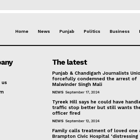
Home
News
Punjab
Politics
Business
any
The latest
Punjab & Chandigarh Journalists Uni
forcefully condemned the arrest of
 us
Malwinder Singh Mali
am
NEWS
September 17, 2024
Tyreek Hill says he could have handl
traffic stop better but still wants th
officer fired
NEWS
September 12, 2024
Family calls treatment of loved one 
Brampton Civic Hospital ‘distressing