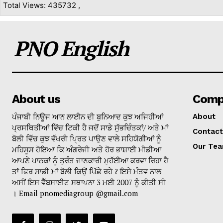
Total Views: 435732 ,
PNO English
About us
Comp
ਪੰਜਾਬੀ ਨਿਊਜ ਆਨ ਲਾਈਨ ਦੀ ਬੁਨਿਆਦ ਕੁਝ ਅਜਿਹੀਆਂ
About
ਪ੍ਰਸਥਿਤੀਆਂ ਵਿੱਚ ਟਿਕੀ ਹੈ ਜਦੋਂ ਸਾਡੇ ਸੁੱਭਚਿੰਤਕਾਂ/ ਅਤੇ ਮਾਂ
Contact
ਬੋਲੀ ਵਿੱਚ ਕੁਝ ਵੱਖਰੀ ਪ੍ਰਿਤ ਪਾਉਣ ਵਾਲੇ ਸਹਿਯੋਗੀਆਂ ਨੂੰ
Our Te
ਮਹਿਸੂਸ ਹੋਇਆ ਕਿ ਅੰਗਰੇਜੀ ਅਤੇ ਹੋਰ ਭਾਸ਼ਾਈ ਮੀਡੀਆ
ਆਪਣੇ ਪਾਠਕਾਂ ਨੂੰ ਤੁਰੰਤ ਜਾਣਕਾਰੀ ਮੁਹੱਈਆ ਕਰਵਾ ਰਿਹਾ ਹੈ
ਤਾਂ ਫਿਰ ਸਾਡੀ ਮਾਂ ਬੋਲੀ ਕਿਉਂ ਪਿੱਛੇ ਰਹੇ ? ਇਸੇ ਮੰਤਵ ਨਾਲ
ਅਸੀਂ ਇਸ ਵੈੱਬਸਾਈਟ ਸਥਾਪਨਾ 3 ਮਈ 2007 ਨੂੰ ਕੀਤੀ ਸੀ
। Email pnomediagroup @gmail.com