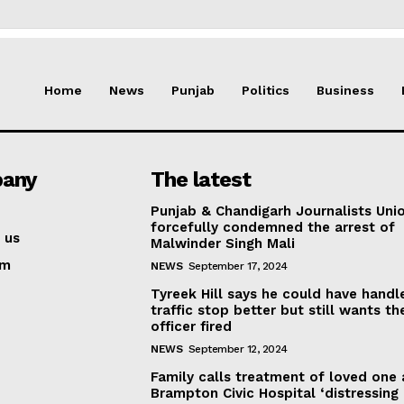
Home
News
Punjab
Politics
Business
any
The latest
Punjab & Chandigarh Journalists Uni
forcefully condemned the arrest of
 us
Malwinder Singh Mali
am
NEWS
September 17, 2024
Tyreek Hill says he could have handl
traffic stop better but still wants th
officer fired
NEWS
September 12, 2024
Family calls treatment of loved one 
Brampton Civic Hospital ‘distressing