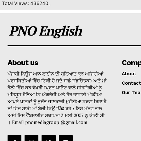
Total Views: 436240 ,
PNO English
About us
Comp
ਪੰਜਾਬੀ ਨਿਊਜ ਆਨ ਲਾਈਨ ਦੀ ਬੁਨਿਆਦ ਕੁਝ ਅਜਿਹੀਆਂ
About
ਪ੍ਰਸਥਿਤੀਆਂ ਵਿੱਚ ਟਿਕੀ ਹੈ ਜਦੋਂ ਸਾਡੇ ਸੁੱਭਚਿੰਤਕਾਂ/ ਅਤੇ ਮਾਂ
Contact
ਬੋਲੀ ਵਿੱਚ ਕੁਝ ਵੱਖਰੀ ਪ੍ਰਿਤ ਪਾਉਣ ਵਾਲੇ ਸਹਿਯੋਗੀਆਂ ਨੂੰ
Our Te
ਮਹਿਸੂਸ ਹੋਇਆ ਕਿ ਅੰਗਰੇਜੀ ਅਤੇ ਹੋਰ ਭਾਸ਼ਾਈ ਮੀਡੀਆ
ਆਪਣੇ ਪਾਠਕਾਂ ਨੂੰ ਤੁਰੰਤ ਜਾਣਕਾਰੀ ਮੁਹੱਈਆ ਕਰਵਾ ਰਿਹਾ ਹੈ
ਤਾਂ ਫਿਰ ਸਾਡੀ ਮਾਂ ਬੋਲੀ ਕਿਉਂ ਪਿੱਛੇ ਰਹੇ ? ਇਸੇ ਮੰਤਵ ਨਾਲ
ਅਸੀਂ ਇਸ ਵੈੱਬਸਾਈਟ ਸਥਾਪਨਾ 3 ਮਈ 2007 ਨੂੰ ਕੀਤੀ ਸੀ
। Email pnomediagroup @gmail.com