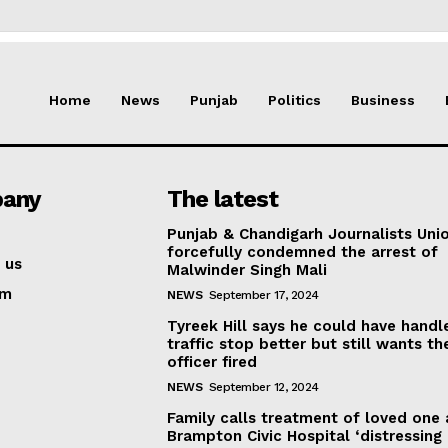
Home
News
Punjab
Politics
Business
any
The latest
Punjab & Chandigarh Journalists Uni
forcefully condemned the arrest of
 us
Malwinder Singh Mali
am
NEWS
September 17, 2024
Tyreek Hill says he could have handl
traffic stop better but still wants th
officer fired
NEWS
September 12, 2024
Family calls treatment of loved one 
Brampton Civic Hospital ‘distressing