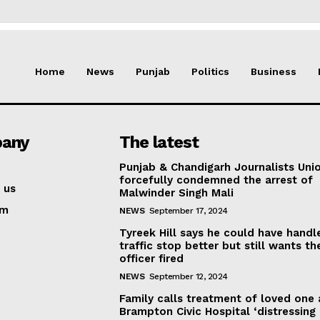
Home
News
Punjab
Politics
Business
any
The latest
Punjab & Chandigarh Journalists Uni
forcefully condemned the arrest of
 us
Malwinder Singh Mali
am
NEWS
September 17, 2024
Tyreek Hill says he could have handl
traffic stop better but still wants th
officer fired
NEWS
September 12, 2024
Family calls treatment of loved one 
Brampton Civic Hospital ‘distressing