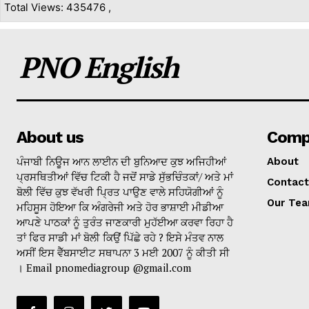
Total Views: 435476 ,
PNO English
About us
Comp
ਪੰਜਾਬੀ ਨਿਊਜ ਆਨ ਲਾਈਨ ਦੀ ਬੁਨਿਆਦ ਕੁਝ ਅਜਿਹੀਆਂ
About
ਪ੍ਰਸਥਿਤੀਆਂ ਵਿੱਚ ਟਿਕੀ ਹੈ ਜਦੋਂ ਸਾਡੇ ਸੁੱਭਚਿੰਤਕਾਂ/ ਅਤੇ ਮਾਂ
Contact
ਬੋਲੀ ਵਿੱਚ ਕੁਝ ਵੱਖਰੀ ਪ੍ਰਿਤ ਪਾਉਣ ਵਾਲੇ ਸਹਿਯੋਗੀਆਂ ਨੂੰ
Our Te
ਮਹਿਸੂਸ ਹੋਇਆ ਕਿ ਅੰਗਰੇਜੀ ਅਤੇ ਹੋਰ ਭਾਸ਼ਾਈ ਮੀਡੀਆ
ਆਪਣੇ ਪਾਠਕਾਂ ਨੂੰ ਤੁਰੰਤ ਜਾਣਕਾਰੀ ਮੁਹੱਈਆ ਕਰਵਾ ਰਿਹਾ ਹੈ
ਤਾਂ ਫਿਰ ਸਾਡੀ ਮਾਂ ਬੋਲੀ ਕਿਉਂ ਪਿੱਛੇ ਰਹੇ ? ਇਸੇ ਮੰਤਵ ਨਾਲ
ਅਸੀਂ ਇਸ ਵੈੱਬਸਾਈਟ ਸਥਾਪਨਾ 3 ਮਈ 2007 ਨੂੰ ਕੀਤੀ ਸੀ
। Email pnomediagroup @gmail.com