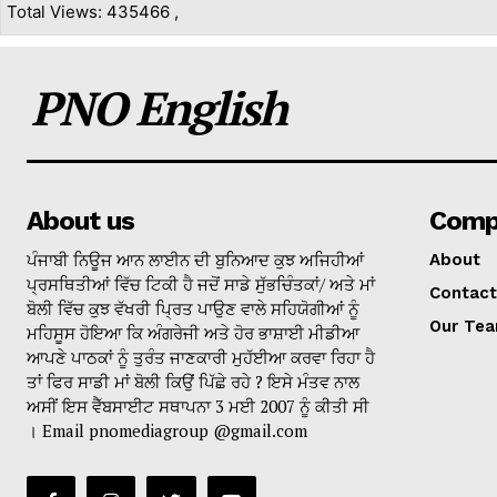
Total Views: 435466 ,
PNO English
About us
Comp
ਪੰਜਾਬੀ ਨਿਊਜ ਆਨ ਲਾਈਨ ਦੀ ਬੁਨਿਆਦ ਕੁਝ ਅਜਿਹੀਆਂ
About
ਪ੍ਰਸਥਿਤੀਆਂ ਵਿੱਚ ਟਿਕੀ ਹੈ ਜਦੋਂ ਸਾਡੇ ਸੁੱਭਚਿੰਤਕਾਂ/ ਅਤੇ ਮਾਂ
Contact
ਬੋਲੀ ਵਿੱਚ ਕੁਝ ਵੱਖਰੀ ਪ੍ਰਿਤ ਪਾਉਣ ਵਾਲੇ ਸਹਿਯੋਗੀਆਂ ਨੂੰ
Our Te
ਮਹਿਸੂਸ ਹੋਇਆ ਕਿ ਅੰਗਰੇਜੀ ਅਤੇ ਹੋਰ ਭਾਸ਼ਾਈ ਮੀਡੀਆ
ਆਪਣੇ ਪਾਠਕਾਂ ਨੂੰ ਤੁਰੰਤ ਜਾਣਕਾਰੀ ਮੁਹੱਈਆ ਕਰਵਾ ਰਿਹਾ ਹੈ
ਤਾਂ ਫਿਰ ਸਾਡੀ ਮਾਂ ਬੋਲੀ ਕਿਉਂ ਪਿੱਛੇ ਰਹੇ ? ਇਸੇ ਮੰਤਵ ਨਾਲ
ਅਸੀਂ ਇਸ ਵੈੱਬਸਾਈਟ ਸਥਾਪਨਾ 3 ਮਈ 2007 ਨੂੰ ਕੀਤੀ ਸੀ
। Email pnomediagroup @gmail.com