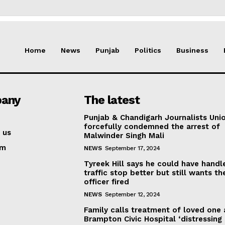
Home
News
Punjab
Politics
Business
any
The latest
Punjab & Chandigarh Journalists Uni
forcefully condemned the arrest of
 us
Malwinder Singh Mali
am
NEWS
September 17, 2024
Tyreek Hill says he could have handl
traffic stop better but still wants th
officer fired
NEWS
September 12, 2024
Family calls treatment of loved one 
Brampton Civic Hospital ‘distressing