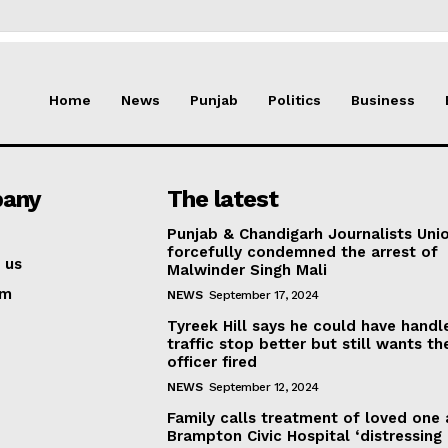
Home
News
Punjab
Politics
Business
any
The latest
Punjab & Chandigarh Journalists Uni
forcefully condemned the arrest of
 us
Malwinder Singh Mali
am
NEWS
September 17, 2024
Tyreek Hill says he could have handl
traffic stop better but still wants th
officer fired
NEWS
September 12, 2024
Family calls treatment of loved one 
Brampton Civic Hospital ‘distressing