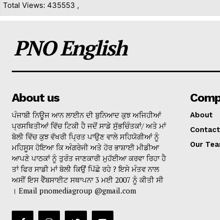
Total Views: 435553 ,
PNO English
About us
Comp
ਪੰਜਾਬੀ ਨਿਊਜ ਆਨ ਲਾਈਨ ਦੀ ਬੁਨਿਆਦ ਕੁਝ ਅਜਿਹੀਆਂ
About
ਪ੍ਰਸਥਿਤੀਆਂ ਵਿੱਚ ਟਿਕੀ ਹੈ ਜਦੋਂ ਸਾਡੇ ਸੁੱਭਚਿੰਤਕਾਂ/ ਅਤੇ ਮਾਂ
Contact
ਬੋਲੀ ਵਿੱਚ ਕੁਝ ਵੱਖਰੀ ਪ੍ਰਿਤ ਪਾਉਣ ਵਾਲੇ ਸਹਿਯੋਗੀਆਂ ਨੂੰ
Our Te
ਮਹਿਸੂਸ ਹੋਇਆ ਕਿ ਅੰਗਰੇਜੀ ਅਤੇ ਹੋਰ ਭਾਸ਼ਾਈ ਮੀਡੀਆ
ਆਪਣੇ ਪਾਠਕਾਂ ਨੂੰ ਤੁਰੰਤ ਜਾਣਕਾਰੀ ਮੁਹੱਈਆ ਕਰਵਾ ਰਿਹਾ ਹੈ
ਤਾਂ ਫਿਰ ਸਾਡੀ ਮਾਂ ਬੋਲੀ ਕਿਉਂ ਪਿੱਛੇ ਰਹੇ ? ਇਸੇ ਮੰਤਵ ਨਾਲ
ਅਸੀਂ ਇਸ ਵੈੱਬਸਾਈਟ ਸਥਾਪਨਾ 3 ਮਈ 2007 ਨੂੰ ਕੀਤੀ ਸੀ
। Email pnomediagroup @gmail.com