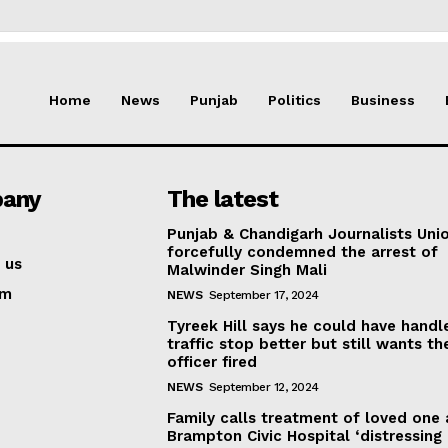
Home
News
Punjab
Politics
Business
any
The latest
Punjab & Chandigarh Journalists Uni
forcefully condemned the arrest of
 us
Malwinder Singh Mali
am
NEWS
September 17, 2024
Tyreek Hill says he could have handl
traffic stop better but still wants th
officer fired
NEWS
September 12, 2024
Family calls treatment of loved one 
Brampton Civic Hospital ‘distressing