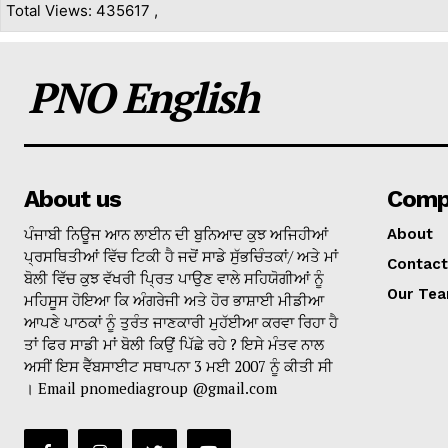
Total Views: 435617 ,
PNO English
About us
Comp
ਪੰਜਾਬੀ ਨਿਊਜ ਆਨ ਲਾਈਨ ਦੀ ਬੁਨਿਆਦ ਕੁਝ ਅਜਿਹੀਆਂ
About
ਪ੍ਰਸਥਿਤੀਆਂ ਵਿੱਚ ਟਿਕੀ ਹੈ ਜਦੋਂ ਸਾਡੇ ਸੁੱਭਚਿੰਤਕਾਂ/ ਅਤੇ ਮਾਂ
Contact
ਬੋਲੀ ਵਿੱਚ ਕੁਝ ਵੱਖਰੀ ਪ੍ਰਿਤ ਪਾਉਣ ਵਾਲੇ ਸਹਿਯੋਗੀਆਂ ਨੂੰ
Our Te
ਮਹਿਸੂਸ ਹੋਇਆ ਕਿ ਅੰਗਰੇਜੀ ਅਤੇ ਹੋਰ ਭਾਸ਼ਾਈ ਮੀਡੀਆ
ਆਪਣੇ ਪਾਠਕਾਂ ਨੂੰ ਤੁਰੰਤ ਜਾਣਕਾਰੀ ਮੁਹੱਈਆ ਕਰਵਾ ਰਿਹਾ ਹੈ
ਤਾਂ ਫਿਰ ਸਾਡੀ ਮਾਂ ਬੋਲੀ ਕਿਉਂ ਪਿੱਛੇ ਰਹੇ ? ਇਸੇ ਮੰਤਵ ਨਾਲ
ਅਸੀਂ ਇਸ ਵੈੱਬਸਾਈਟ ਸਥਾਪਨਾ 3 ਮਈ 2007 ਨੂੰ ਕੀਤੀ ਸੀ
। Email pnomediagroup @gmail.com