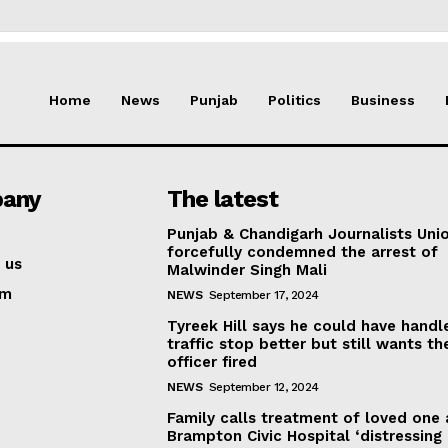
Home
News
Punjab
Politics
Business
any
The latest
Punjab & Chandigarh Journalists Uni
forcefully condemned the arrest of
 us
Malwinder Singh Mali
am
NEWS
September 17, 2024
Tyreek Hill says he could have handl
traffic stop better but still wants th
officer fired
NEWS
September 12, 2024
Family calls treatment of loved one 
Brampton Civic Hospital ‘distressing