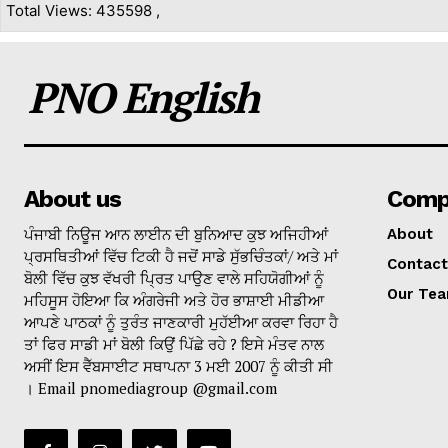
Total Views: 435598 ,
PNO English
About us
Comp
ਪੰਜਾਬੀ ਨਿਊਜ ਆਨ ਲਾਈਨ ਦੀ ਬੁਨਿਆਦ ਕੁਝ ਅਜਿਹੀਆਂ
About
ਪ੍ਰਸਥਿਤੀਆਂ ਵਿੱਚ ਟਿਕੀ ਹੈ ਜਦੋਂ ਸਾਡੇ ਸੁੱਭਚਿੰਤਕਾਂ/ ਅਤੇ ਮਾਂ
Contact
ਬੋਲੀ ਵਿੱਚ ਕੁਝ ਵੱਖਰੀ ਪ੍ਰਿਤ ਪਾਉਣ ਵਾਲੇ ਸਹਿਯੋਗੀਆਂ ਨੂੰ
Our Te
ਮਹਿਸੂਸ ਹੋਇਆ ਕਿ ਅੰਗਰੇਜੀ ਅਤੇ ਹੋਰ ਭਾਸ਼ਾਈ ਮੀਡੀਆ
ਆਪਣੇ ਪਾਠਕਾਂ ਨੂੰ ਤੁਰੰਤ ਜਾਣਕਾਰੀ ਮੁਹੱਈਆ ਕਰਵਾ ਰਿਹਾ ਹੈ
ਤਾਂ ਫਿਰ ਸਾਡੀ ਮਾਂ ਬੋਲੀ ਕਿਉਂ ਪਿੱਛੇ ਰਹੇ ? ਇਸੇ ਮੰਤਵ ਨਾਲ
ਅਸੀਂ ਇਸ ਵੈੱਬਸਾਈਟ ਸਥਾਪਨਾ 3 ਮਈ 2007 ਨੂੰ ਕੀਤੀ ਸੀ
। Email pnomediagroup @gmail.com