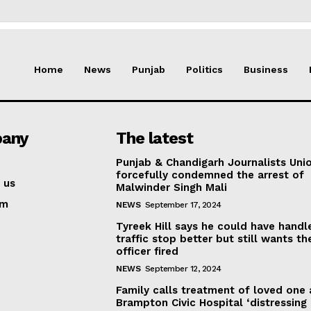
Home
News
Punjab
Politics
Business
any
The latest
Punjab & Chandigarh Journalists Uni
forcefully condemned the arrest of
 us
Malwinder Singh Mali
am
NEWS
September 17, 2024
Tyreek Hill says he could have handl
traffic stop better but still wants th
officer fired
NEWS
September 12, 2024
Family calls treatment of loved one 
Brampton Civic Hospital ‘distressing