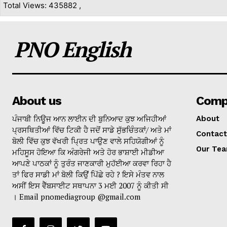
Total Views: 435882 ,
PNO English
About us
Comp
ਪੰਜਾਬੀ ਨਿਊਜ ਆਨ ਲਾਈਨ ਦੀ ਬੁਨਿਆਦ ਕੁਝ ਅਜਿਹੀਆਂ
About
ਪ੍ਰਸਥਿਤੀਆਂ ਵਿੱਚ ਟਿਕੀ ਹੈ ਜਦੋਂ ਸਾਡੇ ਸੁੱਭਚਿੰਤਕਾਂ/ ਅਤੇ ਮਾਂ
Contact
ਬੋਲੀ ਵਿੱਚ ਕੁਝ ਵੱਖਰੀ ਪ੍ਰਿਤ ਪਾਉਣ ਵਾਲੇ ਸਹਿਯੋਗੀਆਂ ਨੂੰ
Our Te
ਮਹਿਸੂਸ ਹੋਇਆ ਕਿ ਅੰਗਰੇਜੀ ਅਤੇ ਹੋਰ ਭਾਸ਼ਾਈ ਮੀਡੀਆ
ਆਪਣੇ ਪਾਠਕਾਂ ਨੂੰ ਤੁਰੰਤ ਜਾਣਕਾਰੀ ਮੁਹੱਈਆ ਕਰਵਾ ਰਿਹਾ ਹੈ
ਤਾਂ ਫਿਰ ਸਾਡੀ ਮਾਂ ਬੋਲੀ ਕਿਉਂ ਪਿੱਛੇ ਰਹੇ ? ਇਸੇ ਮੰਤਵ ਨਾਲ
ਅਸੀਂ ਇਸ ਵੈੱਬਸਾਈਟ ਸਥਾਪਨਾ 3 ਮਈ 2007 ਨੂੰ ਕੀਤੀ ਸੀ
। Email pnomediagroup @gmail.com