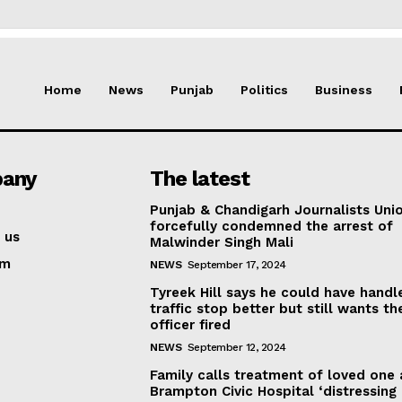
Home
News
Punjab
Politics
Business
any
The latest
Punjab & Chandigarh Journalists Uni
forcefully condemned the arrest of
 us
Malwinder Singh Mali
am
NEWS
September 17, 2024
Tyreek Hill says he could have handl
traffic stop better but still wants th
officer fired
NEWS
September 12, 2024
Family calls treatment of loved one 
Brampton Civic Hospital ‘distressing